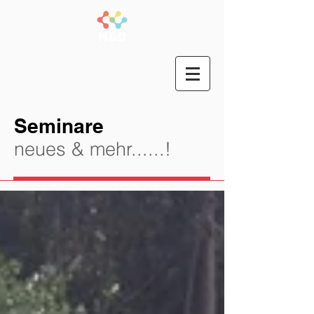
Seminare
n
eues & mehr......!