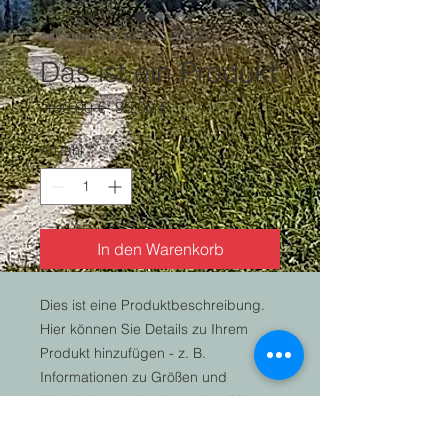
Artikelnummer: 671253175371
Das ist ein Produkt
Standardpreis
Sale-
 100,00 € 
95,00 €
Preis
Anzahl
*
In den Warenkorb
Dies ist eine Produktbeschreibung. 
Hier können Sie Details zu Ihrem 
Produkt hinzufügen - z. B. 
Informationen zu Größen und 
Materialien sowie allgemeine Pflege- 
und Reinigungshinweise.