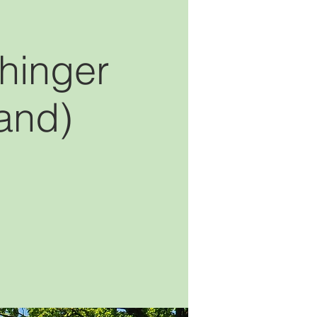
hinger
and)