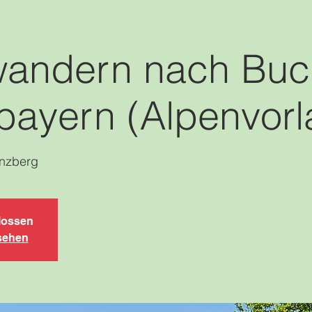
wandern nach Buc
bayern (Alpenvorl
nzberg
lossen
sehen